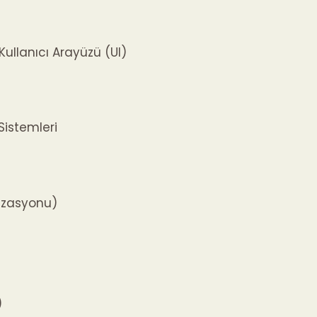
Kullanıcı Arayüzü (UI)
Sistemleri
izasyonu)
)