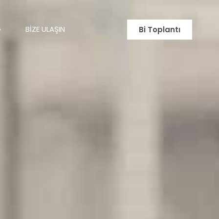
G
BIZE ULAŞIN
Bi Toplantı